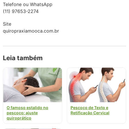
Telefone ou WhatsApp
(11) 97653-2274
Site
quiropraxiamooca.com.br
Leia também
O famoso estalido no
Pescoço de Texto e
pescoço: ajuste
Retificação Cervical
quiroprático